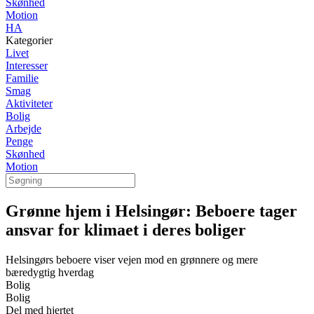
Skønhed
Motion
HA
Kategorier
Livet
Interesser
Familie
Smag
Aktiviteter
Bolig
Arbejde
Penge
Skønhed
Motion
Grønne hjem i Helsingør: Beboere tager
ansvar for klimaet i deres boliger
Helsingørs beboere viser vejen mod en grønnere og mere
bæredygtig hverdag
Bolig
Bolig
Del med hjertet