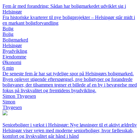
Fem år med forandring: Sådan har boligmarkedet udviklet sig i
Helsingør
Fra historiske kvarterer til nye boligprojekter – Helsingør står midt i
en markant boligforvandling
Bolig
Bolig
Boligmarked
Helsingør
Byudvikling
Ejendomme
Økonomi
6 min
De seneste fem år har sat tydelige spor på Helsingørs boligmarked.
Byen oplever stigende efterspørgsel, nye boligtyper og forandrede
boligvaner, der tilsammen tegner et billede af en by i bevægelse med
fokus på livskvalitet og fremtidens byudvikling.
Simon Thygesen
Simon
Thygesen
Seniorboliger i vækst i Helsingør: Nye løsninger til et aktivt ældreliv
Helsingør viser vejen med moderne seniorboliger, hvor fællesskab,
komfort og livskvalitet går hånd i hånd