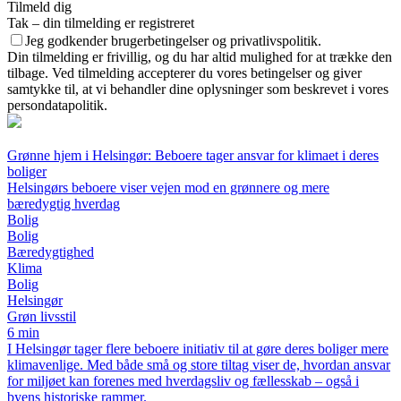
Tilmeld dig
Tak – din tilmelding er registreret
Jeg godkender brugerbetingelser og privatlivspolitik.
Din tilmelding er frivillig, og du har altid mulighed for at trække den
tilbage. Ved tilmelding accepterer du vores betingelser og giver
samtykke til, at vi behandler dine oplysninger som beskrevet i vores
persondatapolitik.
Grønne hjem i Helsingør: Beboere tager ansvar for klimaet i deres
boliger
Helsingørs beboere viser vejen mod en grønnere og mere
bæredygtig hverdag
Bolig
Bolig
Bæredygtighed
Klima
Bolig
Helsingør
Grøn livsstil
6 min
I Helsingør tager flere beboere initiativ til at gøre deres boliger mere
klimavenlige. Med både små og store tiltag viser de, hvordan ansvar
for miljøet kan forenes med hverdagsliv og fællesskab – også i
byens historiske rammer.