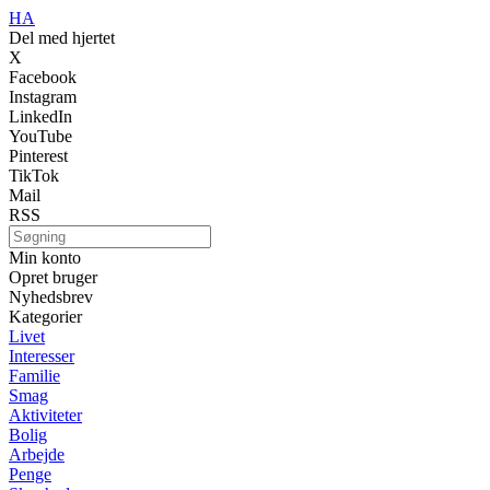
HA
Del med hjertet
X
Facebook
Instagram
LinkedIn
YouTube
Pinterest
TikTok
Mail
RSS
Min konto
Opret bruger
Nyhedsbrev
Kategorier
Livet
Interesser
Familie
Smag
Aktiviteter
Bolig
Arbejde
Penge