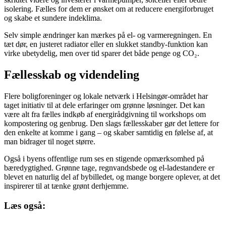
isolering. Fælles for dem er ønsket om at reducere energiforbruget
og skabe et sundere indeklima.
Selv simple ændringer kan mærkes på el- og varmeregningen. En
tæt dør, en justeret radiator eller en slukket standby-funktion kan
virke ubetydelig, men over tid sparer det både penge og CO₂.
Fællesskab og videndeling
Flere boligforeninger og lokale netværk i Helsingør-området har
taget initiativ til at dele erfaringer om grønne løsninger. Det kan
være alt fra fælles indkøb af energirådgivning til workshops om
kompostering og genbrug. Den slags fællesskaber gør det lettere for
den enkelte at komme i gang – og skaber samtidig en følelse af, at
man bidrager til noget større.
Også i byens offentlige rum ses en stigende opmærksomhed på
bæredygtighed. Grønne tage, regnvandsbede og el-ladestandere er
blevet en naturlig del af bybilledet, og mange borgere oplever, at det
inspirerer til at tænke grønt derhjemme.
Læs også: