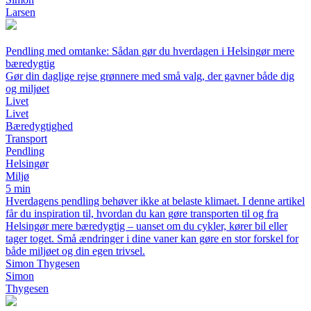
Larsen
Pendling med omtanke: Sådan gør du hverdagen i Helsingør mere
bæredygtig
Gør din daglige rejse grønnere med små valg, der gavner både dig
og miljøet
Livet
Livet
Bæredygtighed
Transport
Pendling
Helsingør
Miljø
5 min
Hverdagens pendling behøver ikke at belaste klimaet. I denne artikel
får du inspiration til, hvordan du kan gøre transporten til og fra
Helsingør mere bæredygtig – uanset om du cykler, kører bil eller
tager toget. Små ændringer i dine vaner kan gøre en stor forskel for
både miljøet og din egen trivsel.
Simon Thygesen
Simon
Thygesen