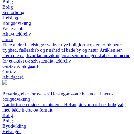
Bolig
Bolig
Seniorbolig
Helsingør
Boligudvikling
Fællesskab
Aktivt ældreliv
3 min
Flere ældre i Helsingør vælger nye boligformer, der kombinerer
tryghed, fællesskab og nærhed til både by og natur. Artiklen ser
nærmere på, hvordan udviklingen af seniorboliger skaber rammerne
for et aktivt og selvstændigt ældreliv.
Gustav Abildgaard
Gustav
Abildgaard
Bevaring eller fornyelse? Helsingør søger balancen i byens
boligudvikling
Når historien møder fremtiden – Helsingør står midt i et boligvalg
med både hjerte og fornuft
Bolig
Bolig
Byudvikling
Helsingør