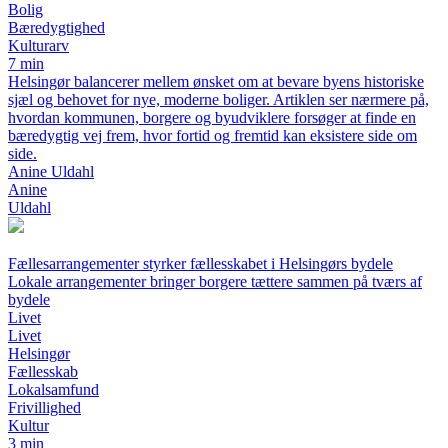
Bolig
Bæredygtighed
Kulturarv
7 min
Helsingør balancerer mellem ønsket om at bevare byens historiske
sjæl og behovet for nye, moderne boliger. Artiklen ser nærmere på,
hvordan kommunen, borgere og byudviklere forsøger at finde en
bæredygtig vej frem, hvor fortid og fremtid kan eksistere side om
side.
Anine Uldahl
Anine
Uldahl
Fællesarrangementer styrker fællesskabet i Helsingørs bydele
Lokale arrangementer bringer borgere tættere sammen på tværs af
bydele
Livet
Livet
Helsingør
Fællesskab
Lokalsamfund
Frivillighed
Kultur
3 min