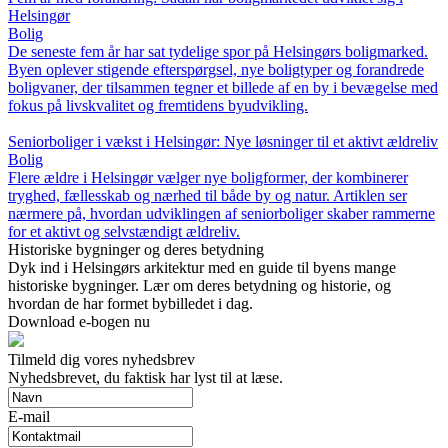
Helsingør
Bolig
De seneste fem år har sat tydelige spor på Helsingørs boligmarked.
Byen oplever stigende efterspørgsel, nye boligtyper og forandrede
boligvaner, der tilsammen tegner et billede af en by i bevægelse med
fokus på livskvalitet og fremtidens byudvikling.
Seniorboliger i vækst i Helsingør: Nye løsninger til et aktivt ældreliv
Bolig
Flere ældre i Helsingør vælger nye boligformer, der kombinerer
tryghed, fællesskab og nærhed til både by og natur. Artiklen ser
nærmere på, hvordan udviklingen af seniorboliger skaber rammerne
for et aktivt og selvstændigt ældreliv.
Historiske bygninger og deres betydning
Dyk ind i Helsingørs arkitektur med en guide til byens mange
historiske bygninger. Lær om deres betydning og historie, og
hvordan de har formet bybilledet i dag.
Download e-bogen nu
Tilmeld dig vores nyhedsbrev
Nyhedsbrevet, du faktisk har lyst til at læse.
E-mail