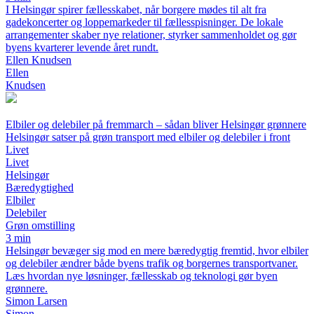
I Helsingør spirer fællesskabet, når borgere mødes til alt fra
gadekoncerter og loppemarkeder til fællesspisninger. De lokale
arrangementer skaber nye relationer, styrker sammenholdet og gør
byens kvarterer levende året rundt.
Ellen Knudsen
Ellen
Knudsen
Elbiler og delebiler på fremmarch – sådan bliver Helsingør grønnere
Helsingør satser på grøn transport med elbiler og delebiler i front
Livet
Livet
Helsingør
Bæredygtighed
Elbiler
Delebiler
Grøn omstilling
3 min
Helsingør bevæger sig mod en mere bæredygtig fremtid, hvor elbiler
og delebiler ændrer både byens trafik og borgernes transportvaner.
Læs hvordan nye løsninger, fællesskab og teknologi gør byen
grønnere.
Simon Larsen
Simon