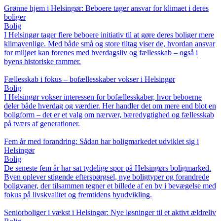
Grønne hjem i Helsingør: Beboere tager ansvar for klimaet i deres
boliger
Bolig
I Helsingør tager flere beboere initiativ til at gøre deres boliger mere
klimavenlige. Med både små og store tiltag viser de, hvordan ansvar
for miljøet kan forenes med hverdagsliv og fællesskab – også i
byens historiske rammer.
Fællesskab i fokus – bofællesskaber vokser i Helsingør
Bolig
I Helsingør vokser interessen for bofællesskaber, hvor beboerne
deler både hverdag og værdier. Her handler det om mere end blot en
boligform – det er et valg om nærvær, bæredygtighed og fællesskab
på tværs af generationer.
Fem år med forandring: Sådan har boligmarkedet udviklet sig i
Helsingør
Bolig
De seneste fem år har sat tydelige spor på Helsingørs boligmarked.
Byen oplever stigende efterspørgsel, nye boligtyper og forandrede
boligvaner, der tilsammen tegner et billede af en by i bevægelse med
fokus på livskvalitet og fremtidens byudvikling.
Seniorboliger i vækst i Helsingør: Nye løsninger til et aktivt ældreliv