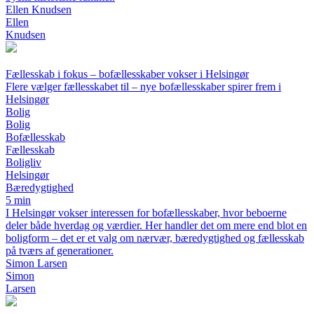
Ellen Knudsen
Ellen
Knudsen
Fællesskab i fokus – bofællesskaber vokser i Helsingør
Flere vælger fællesskabet til – nye bofællesskaber spirer frem i
Helsingør
Bolig
Bolig
Bofællesskab
Fællesskab
Boligliv
Helsingør
Bæredygtighed
5 min
I Helsingør vokser interessen for bofællesskaber, hvor beboerne
deler både hverdag og værdier. Her handler det om mere end blot en
boligform – det er et valg om nærvær, bæredygtighed og fællesskab
på tværs af generationer.
Simon Larsen
Simon
Larsen