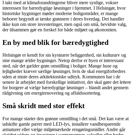
I takt med at klimaforandringerne bliver mere synlige, vokser
interessen for bæredygtige løsninger i hjemmet. I Helsingør, hvor
historiske bygninger møder moderne boligområder, er mange
beboere begyndt at tænke grønnere i deres hverdag. Det handler
ikke kun om store investeringer, men også om små, bevidste valg,
der tilsammen gør en forskel for både miljøet og økonomien.
En by med blik for bæredygtighed
Helsingør er kendt for sin kystnære beliggenhed, sin kulturarv og
sine mange ældre bygninger. Netop derfor er byen et interessant
sted, når det gælder grøn omstilling i boliger. Mange huse og
lejligheder kræver særlige løsninger, hvis de skal energiforbedres
uden at miste deres arkitektoniske udtryk. Kommunen har i de
senere år arbejdet med forskellige initiativer, der skal gøre det lettere
for borgere at vælge bæredygtige løsninger – blandt andet gennem
rådgivning om energirenovering og affaldssortering.
Små skridt med stor effekt
For mange starter den grønne omstilling i det små. Det kan være at
udskifte gamle pærer med LED-lys, installere vandbesparende
armaturer eller vælge miljømærkede rengøringsmidler. Andre går
skridtet videre og investerer i varmepumper, solceller eller bedre