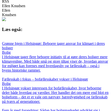
RSS
Ellen Knudsen
Ellen
Knudsen
Læs også:
Grønne hjem i Helsingør: Beboere tager ansvar for klimaet i deres
boliger
Bolig
I Helsingør tager flere beboere initiativ til at gøre deres boliger mere
klimavenlige. Med både små og store tiltag viser de, hvordan ansvar
for miljøet kan forenes med hverdagsliv og fællesskab – også i
byens historiske rammer.
Fællesskab i fokus – bofællesskaber vokser i Helsingør
Bolig
I Helsingør vokser interessen for bofællesskaber, hvor beboerne
deler både hverdag og værdier. Her handler det om mere end blot en
boligform – det er et valg om nærvær, bæredygtighed og fællesskab
på tværs af generationer.
Fem år med forandring: Sådan har boligmarkedet udviklet sig i