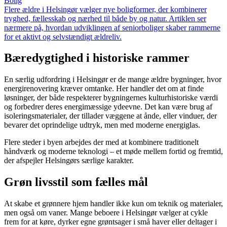
Bolig
Flere ældre i Helsingør vælger nye boligformer, der kombinerer
tryghed, fællesskab og nærhed til både by og natur. Artiklen ser
nærmere på, hvordan udviklingen af seniorboliger skaber rammerne
for et aktivt og selvstændigt ældreliv.
Bæredygtighed i historiske rammer
En særlig udfordring i Helsingør er de mange ældre bygninger, hvor
energirenovering kræver omtanke. Her handler det om at finde
løsninger, der både respekterer bygningernes kulturhistoriske værdi
og forbedrer deres energimæssige ydeevne. Det kan være brug af
isoleringsmaterialer, der tillader væggene at ånde, eller vinduer, der
bevarer det oprindelige udtryk, men med moderne energiglas.
Flere steder i byen arbejdes der med at kombinere traditionelt
håndværk og moderne teknologi – et møde mellem fortid og fremtid,
der afspejler Helsingørs særlige karakter.
Grøn livsstil som fælles mål
At skabe et grønnere hjem handler ikke kun om teknik og materialer,
men også om vaner. Mange beboere i Helsingør vælger at cykle
frem for at køre, dyrker egne grøntsager i små haver eller deltager i