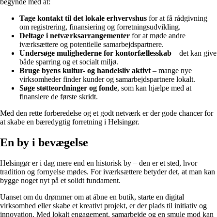
begynde med at:
Tage kontakt til det lokale erhvervshus
for at få rådgivning
om registrering, finansiering og forretningsudvikling.
Deltage i netværksarrangementer
for at møde andre
iværksættere og potentielle samarbejdspartnere.
Undersøge mulighederne for kontorfællesskab
– det kan give
både sparring og et socialt miljø.
Bruge byens kultur- og handelsliv aktivt
– mange nye
virksomheder finder kunder og samarbejdspartnere lokalt.
Søge støtteordninger og fonde
, som kan hjælpe med at
finansiere de første skridt.
Med den rette forberedelse og et godt netværk er der gode chancer for
at skabe en bæredygtig forretning i Helsingør.
En by i bevægelse
Helsingør er i dag mere end en historisk by – den er et sted, hvor
tradition og fornyelse mødes. For iværksættere betyder det, at man kan
bygge noget nyt på et solidt fundament.
Uanset om du drømmer om at åbne en butik, starte en digital
virksomhed eller skabe et kreativt projekt, er der plads til initiativ og
innovation. Med lokalt engagement, samarbejde og en smule mod kan