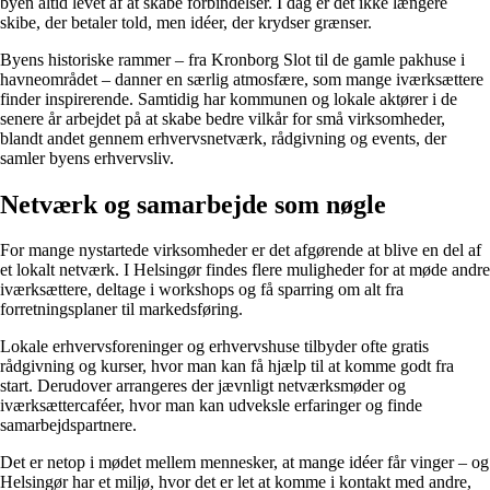
byen altid levet af at skabe forbindelser. I dag er det ikke længere
skibe, der betaler told, men idéer, der krydser grænser.
Byens historiske rammer – fra Kronborg Slot til de gamle pakhuse i
havneområdet – danner en særlig atmosfære, som mange iværksættere
finder inspirerende. Samtidig har kommunen og lokale aktører i de
senere år arbejdet på at skabe bedre vilkår for små virksomheder,
blandt andet gennem erhvervsnetværk, rådgivning og events, der
samler byens erhvervsliv.
Netværk og samarbejde som nøgle
For mange nystartede virksomheder er det afgørende at blive en del af
et lokalt netværk. I Helsingør findes flere muligheder for at møde andre
iværksættere, deltage i workshops og få sparring om alt fra
forretningsplaner til markedsføring.
Lokale erhvervsforeninger og erhvervshuse tilbyder ofte gratis
rådgivning og kurser, hvor man kan få hjælp til at komme godt fra
start. Derudover arrangeres der jævnligt netværksmøder og
iværksættercaféer, hvor man kan udveksle erfaringer og finde
samarbejdspartnere.
Det er netop i mødet mellem mennesker, at mange idéer får vinger – og
Helsingør har et miljø, hvor det er let at komme i kontakt med andre,