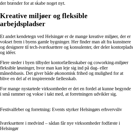
der brænder for at skabe noget nyt.
Kreative miljøer og fleksible
arbejdspladser
Et andet kendetegn ved Helsingør er de mange kreative miljøer, der er
vokset frem i byens gamle bygninger. Her finder man alt fra kunstnere
og designere til tech-iværksættere og konsulenter, der deler kontorplads
og idéer.
Flere steder i byen tilbyder kontorfællesskaber og coworking-miljøer
fleksible løsninger, hvor man kan leje sig ind på dag- eller
månedsbasis. Det giver både økonomisk frihed og mulighed for at
blive en del af et inspirerende fællesskab.
For mange nystartede virksomheder er det en fordel at kunne begynde
i små rammer og vokse i takt med, at forretningen udvikler sig.
Festivalfeber og forretning: Events styrker Helsingørs erhvervsliv
Iværksættere i medvind – sådan får nye virksomheder fodfæste i
Helsingør