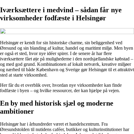
Iværksættere i medvind – sådan får nye
virksomheder fodfæste i Helsingør
Helsingør er kendt for sin historiske charme, sin beliggenhed ved
Øresund og sin blanding af kultur, handel og maritimt miljø. Men byen
er også et sted, hvor nye idéer spirer. I de senere år har flere
iværksættere fået øje på mulighederne i den nordsjællandske købstad –
og med god grund. Kombinationen af lokalt netværk, kreative miljøer
og nærhed til både København og Sverige gør Helsingør til et attraktivt
sted at starte virksomhed.
Her får du et overblik over, hvordan nye virksomheder kan finde
fodfæste i byen – og hvilke ressourcer, der kan hjælpe på vejen.
En by med historisk sjæl og moderne
ambitioner
Helsingør har i århundreder været et handelscentrum. Fra
Øresundstolden til nutidens caféer, butikker og kulturinstitutioner har